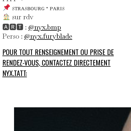
sᴛʀᴀsʙᴏᴜʀɢ • ᴘᴀʀɪs
sur rdv
🅰🆁🆃 :
@nyx.bmp
Perso :
@nyx.furyblade
POUR TOUT RENSEIGNEMENT OU PRISE DE
RENDEZ-VOUS, CONTACTEZ DIRECTEMENT
NYX.TATT: