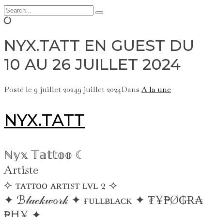
Rechercher
Type
:
and
hit
enter
NYX.TATT EN GUEST DU
10 AU 26 JUILLET 2024
Posté le
9 juillet 2024
9 juillet 2024
Dans
A la une
NYX.TATT
ℕ𝕪𝕩 𝕋𝕒𝕥𝕥𝕠𝕠 ☾
Artiste
⟣ ᴛᴀᴛᴛᴏᴏ ᴀʀᴛɪsᴛ ʟᴠʟ 2 ⟢
✦ ℬ𝓁𝒶𝒸𝓀𝓌ℴ𝓇𝓀 ✦ ғᴜʟʟʙʟᴀᴄᴋ ✦ ₮¥₱Ø₲Ɍ₳
₱Ħ¥ ✦