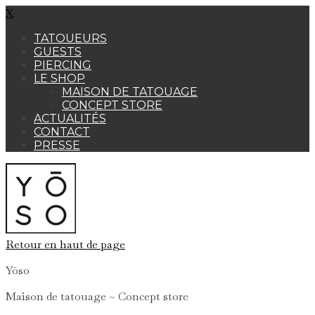
X
TATOUEURS
GUESTS
PIERCING
LE SHOP
MAISON DE TATOUAGE
CONCEPT STORE
ACTUALITÉS
CONTACT
PRESSE
Retour en haut de page
Yōso
Maison de tatouage ~ Concept store