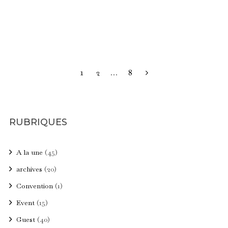
PAGINATION
1
2
…
8
DES
PUBLICATIONS
RUBRIQUES
A la une
(45)
archives
(20)
Convention
(1)
Event
(15)
Guest
(40)