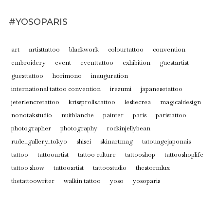
#YOSOPARIS
art
artisttattoo
blackwork
colourtattoo
convention
embroidery
event
eventtattoo
exhibition
guestartist
guesttattoo
horimono
inauguration
international tattoo convention
irezumi
japanesetattoo
jeterlencretattoo
krissprolls.tattoo
lesliecrea
magicaldesign
nonotakstudio
nuitblanche
painter
paris
paristattoo
photographer
photography
rockinjellybean
rude_gallery_tokyo
shisei
skinartmag
tatouagejaponais
tattoo
tattooartist
tattoo culture
tattooshop
tattooshoplife
tattoo show
tattoosrtist
tattoostudio
thestormlux
thetattoowriter
walkin tattoo
yoso
yosoparis