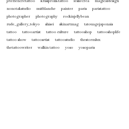
jeterlencretattoo
krissprolls.tattoo
lesliecrea
magicaldesign
nonotakstudio
nuitblanche
painter
paris
paristattoo
photographer
photography
rockinjellybean
rude_gallery_tokyo
shisei
skinartmag
tatouagejaponais
tattoo
tattooartist
tattoo culture
tattooshop
tattooshoplife
tattoo show
tattoosrtist
tattoostudio
thestormlux
thetattoowriter
walkin tattoo
yoso
yosoparis