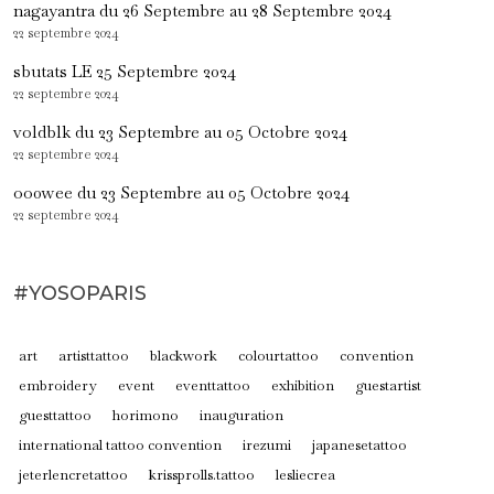
nagayantra du 26 Septembre au 28 Septembre 2024
22 septembre 2024
sbutats LE 25 Septembre 2024
22 septembre 2024
voldblk du 23 Septembre au 05 Octobre 2024
22 septembre 2024
oo0wee du 23 Septembre au 05 Octobre 2024
22 septembre 2024
#YOSOPARIS
art
artisttattoo
blackwork
colourtattoo
convention
embroidery
event
eventtattoo
exhibition
guestartist
guesttattoo
horimono
inauguration
international tattoo convention
irezumi
japanesetattoo
jeterlencretattoo
krissprolls.tattoo
lesliecrea