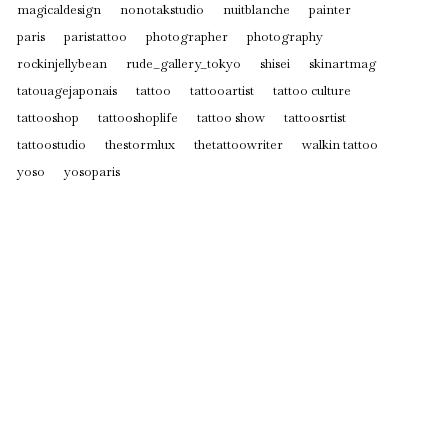
magicaldesign
nonotakstudio
nuitblanche
painter
paris
paristattoo
photographer
photography
rockinjellybean
rude_gallery_tokyo
shisei
skinartmag
tatouagejaponais
tattoo
tattooartist
tattoo culture
tattooshop
tattooshoplife
tattoo show
tattoosrtist
tattoostudio
thestormlux
thetattoowriter
walkin tattoo
yoso
yosoparis