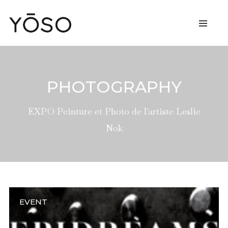
PHOTOGRAPHY
EXPO Peinture et Photo de l'artiste Leslie
Nok
EVENT