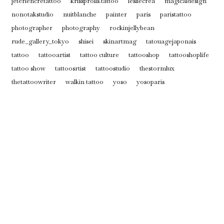
jeterlencretattoo
krissprolls.tattoo
lesliecrea
magicaldesign
nonotakstudio
nuitblanche
painter
paris
paristattoo
photographer
photography
rockinjellybean
rude_gallery_tokyo
shisei
skinartmag
tatouagejaponais
tattoo
tattooartist
tattoo culture
tattooshop
tattooshoplife
tattoo show
tattoosrtist
tattoostudio
thestormlux
thetattoowriter
walkin tattoo
yoso
yosoparis