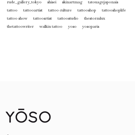
rude_gallery_tokyo
shisei
skinartmag
tatouagejaponais
tattoo
tattooartist
tattoo culture
tattooshop
tattooshoplife
tattoo show
tattoosrtist
tattoostudio
thestormlux
thetattoowriter
walkin tattoo
yoso
yosoparis