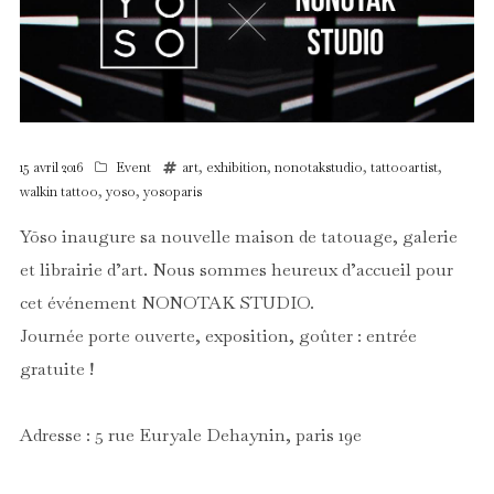
15 avril 2016
Event
art
,
exhibition
,
nonotakstudio
,
tattooartist
,
walkin tattoo
,
yoso
,
yosoparis
Yōso inaugure sa nouvelle maison de tatouage, galerie
et librairie d’art. Nous sommes heureux d’accueil pour
cet événement NONOTAK STUDIO.
Journée porte ouverte, exposition, goûter : entrée
gratuite !
Adresse : 5 rue Euryale Dehaynin, paris 19e