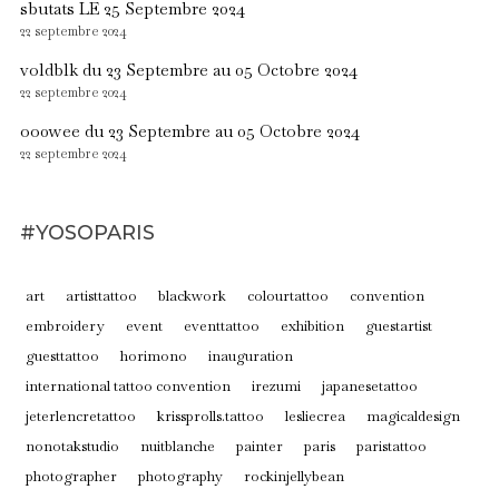
sbutats LE 25 Septembre 2024
22 septembre 2024
voldblk du 23 Septembre au 05 Octobre 2024
22 septembre 2024
oo0wee du 23 Septembre au 05 Octobre 2024
22 septembre 2024
#YOSOPARIS
art
artisttattoo
blackwork
colourtattoo
convention
embroidery
event
eventtattoo
exhibition
guestartist
guesttattoo
horimono
inauguration
international tattoo convention
irezumi
japanesetattoo
jeterlencretattoo
krissprolls.tattoo
lesliecrea
magicaldesign
nonotakstudio
nuitblanche
painter
paris
paristattoo
photographer
photography
rockinjellybean