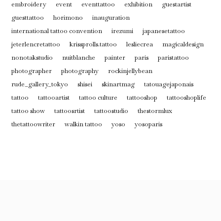
embroidery
event
eventtattoo
exhibition
guestartist
guesttattoo
horimono
inauguration
international tattoo convention
irezumi
japanesetattoo
jeterlencretattoo
krissprolls.tattoo
lesliecrea
magicaldesign
nonotakstudio
nuitblanche
painter
paris
paristattoo
photographer
photography
rockinjellybean
rude_gallery_tokyo
shisei
skinartmag
tatouagejaponais
tattoo
tattooartist
tattoo culture
tattooshop
tattooshoplife
tattoo show
tattoosrtist
tattoostudio
thestormlux
thetattoowriter
walkin tattoo
yoso
yosoparis